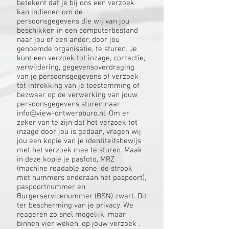
betekent dat je bij ons een verzoek
kan indienen om de
persoonsgegevens die wij van jou
beschikken in een computerbestand
naar jou of een ander, door jou
genoemde organisatie, te sturen. Je
kunt een verzoek tot inzage, correctie,
verwijdering, gegevensoverdraging
van je persoonsgegevens of verzoek
tot intrekking van je toestemming of
bezwaar op de verwerking van jouw
persoonsgegevens sturen naar
info@view-ontwerpburo.nl
. Om er
zeker van te zijn dat het verzoek tot
inzage door jou is gedaan, vragen wij
jou een kopie van je identiteitsbewijs
met het verzoek mee te sturen. Maak
in deze kopie je pasfoto, MRZ
(machine readable zone, de strook
met nummers onderaan het paspoort),
paspoortnummer en
Burgerservicenummer (BSN) zwart. Dit
ter bescherming van je privacy. We
reageren zo snel mogelijk, maar
binnen vier weken, op jouw verzoek .