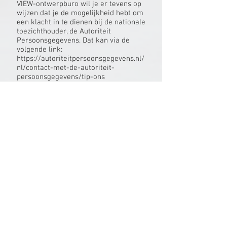
VIEW-ontwerpburo wil je er tevens op
wijzen dat je de mogelijkheid hebt om
een klacht in te dienen bij de nationale
toezichthouder, de Autoriteit
Persoonsgegevens. Dat kan via de
volgende link:
https://autoriteitpersoonsgegevens.nl/
nl/contact-met-de-autoriteit-
persoonsgegevens/tip-ons
Hoe wij persoonsgegevens beveiligen
VIEW-ontwerpburo neemt de
bescherming van jouw gegevens
serieus en neemt passende
maatregelen om misbruik, verlies,
onbevoegde toegang, ongewenste
openbaarmaking en ongeoorloofde
wijziging tegen te gaan. Als jij het idee
hebt dat jouw gegevens toch niet goed
beveiligd zijn of er aanwijzingen zijn
van misbruik, neem dan contact op
met onze klantenservice of via
info@view-ontwerpburo.nl
- Voor- en achternaam
- Geslacht