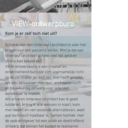
VIEW-ontwerpburo
Kom je er zelf toch niet uit?
Schakel dan een (interieur)
architect in voor het
krijgen van een passend advies. Wist je dat een
(interieur)architect je heel veel
tijd, geld en
stress kan besparen?
VIEW-ontwerpburo is een creatief en
ondernemend buro dat zich voornamelijk richt
op de particulier en zich ten doel heeft gesteld
om een betaalbaar interieur- architectonisch
en bouwkundig ontwerp voor iedereen
bereikbaar te maken.
Als ervaren (interieur)architect kan ik goed
luisteren, breng ik alle wensen in kaart, kom
met ideeën en verrassende alternatieven, weet
wat technisch haalbaar is. Samen komiek met
de opdrachtgever tot een uniek en doeltreffend
ontwerp dat binnen het budget te realiseren